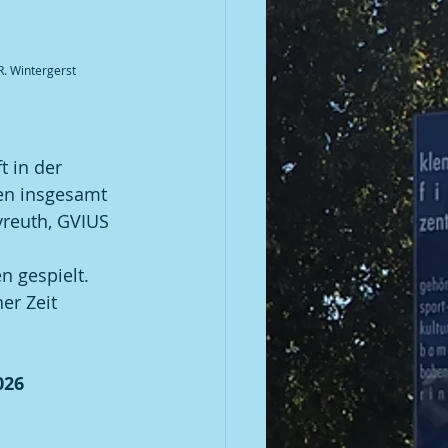
 R. Wintergerst
 in der 
en insgesamt 
yreuth, GVIUS 
 gespielt. 
er Zeit 
026