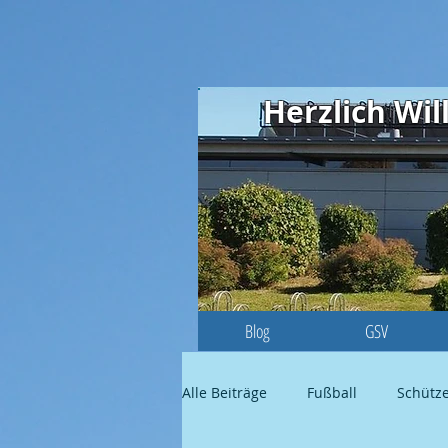
Herzlich W
Blog
GSV
Alle Beiträge
Fußball
Schütz