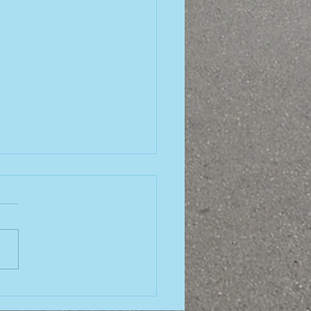
pameisterschaft in
bor (Slowenien)