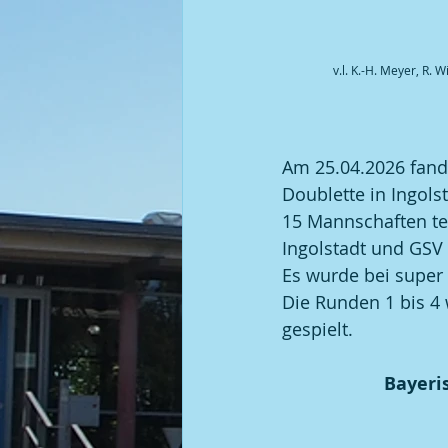
Kegel | 2008 BGM / DGM
v.l. K.-H. Meyer, R. 
Am 25.04.2026 fand 
Doublette in Ingol
15 Mannschaften tei
Ingolstadt und GSV
Es wurde bei super
Die Runden 1 bis 4 
gespielt.
Bayeri