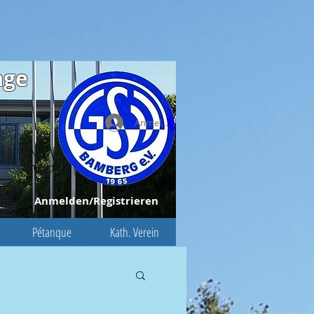
age
Anmelden
Anmelden/Registrieren
Pétanque
Kath. Verein