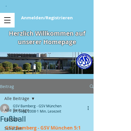
Anmelden/Registrieren
Herzlich Willkommen auf
unserer Homepage
Beitrag
Alle Beiträge
GSV Bamberg - GSV München
Alle Beiträge
27. Sept. 2008
1 Min. Lesezeit
Fußball
Fußball
GSV Bamberg - GSV München 5:1 
Schützen