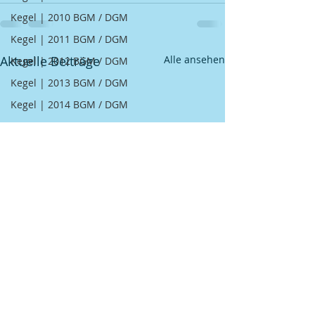
Kegel | 2010 BGM / DGM
Kegel | 2011 BGM / DGM
Aktuelle Beiträge
Alle ansehen
Kegel | 2012 BGM / DGM
Kegel | 2013 BGM / DGM
Kegel | 2014 BGM / DGM
Kegel | 2015 BGM / DGM
Kegel | 2016 BGM / DGM
Kegel | 2017 BGM / DGM
Kegel | 2018 BGM / DGM
Schützen | Erfolge
GSV
Fußball
Kegel
Schützen