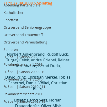
(1:1) 27.09.2008 5.Spieltag
Abteilung Kartenspiele
Katholischer
Sportfest
Ortsverband Seniorengruppe
Ortsverband Frauentreff
Ortsverband Veranstaltung
Senioren
Norbert Ankenbrand, Rudolf Buck, 
Fußball | Saison 2008 / 09
Turgay Celek, Andre Griebel, Rainer 
Pokalmeisterschaft 2009
Rosenbaum, Bernd Duda, 
Fußball | Saison 2009 / 10
David Prinz, Christian Merkel, Tobias 
Pokalmeisterschaft 2010
Scherbel, Daniel Völkel, Christian 
Fußball | Saison 2010 / 11
Beilke
Pokalmeisterschaft 2011
Ersatz: Bernd Seitz, Florian 
Fußball | Saison 2012 / 13
Frauendorfer, Oliver Misic