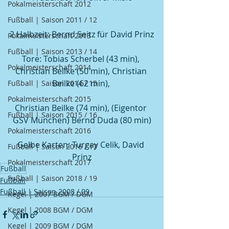
Pokalmeisterschaft 2012
Fußball | Saison 2011 / 12
2 Halbzeit: Bernd Seitz für David Prinz
Pokalmeisterschaft 2013
Fußball | Saison 2013 / 14
Tore: Tobias Scherbel (43 min), 
Pokalmeisterschaft 2014
Christian Beilke (50 min), Christian 
Beilke (62 min), 
Fußball | Saison 2014 / 15
Pokalmeisterschaft 2015
Christian Beilke (74 min), (Eigentor 
Fußball | Saison 2015 / 16
GSV München) Bernd Duda (80 min)
Pokalmeisterschaft 2016
Gelbe Karten: Turgay Celik, David 
Fußball | Saison 2016 / 17
Prinz
Pokalmeisterschaft 2017
Fußball
Fußball | Saison 2018 / 19
Fußball
Fußball | Saison 2008 / 09
Kegel | 2007 BGM / DGM
Kegel | 2008 BGM / DGM
Kegel | 2009 BGM / DGM