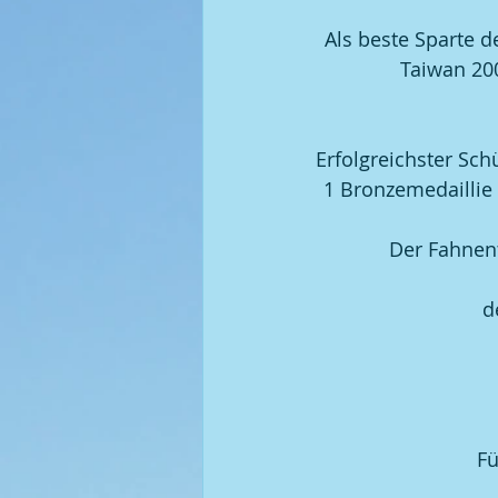
Als beste Sparte d
Kegel | 2008 BGM / DGM
Taiwan 200
Erfolgreichster Sc
1 Bronzemedaillie 
Der Fahnent
d
Fü