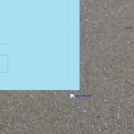
tzen
(Runde 10) SV
rtus Drosendorf 1 :
rlosen-Schützenabt.
erg 1 1334 : 1294
bnissen & Einzelergebnisse
...