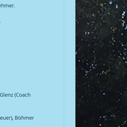
ehmer.
.
 Glenz (Coach 
reuer), Böhmer