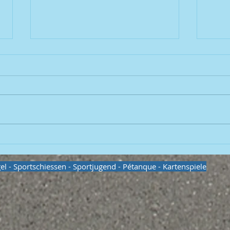
Schützen
Schü
31.03.2017 (Runde 11) SG 1965
15.03.2017 
Breitengüßbach 3 : Gehörlosen-
Hube
Schützenabt. Bamberg 1 1335 :
Gehö
1409 Ergebnissen &
Bamb
Einzelergebnisse (Bitte...
Erge
(Bitte
egel - Sportschiessen - Sportjugend - Pétanque - Kartenspiele