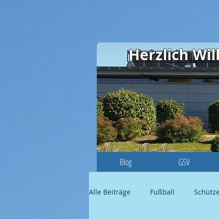
Herzlich W
Blog
GSV
Alle Beiträge
Fußball
Schütz