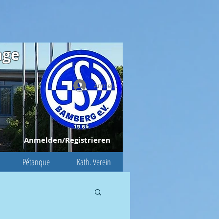
age
Anmelden
Anmelden/Registrieren
Pétanque
Kath. Verein