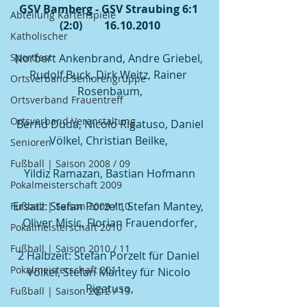
GSV Bamberg - GSV Straubing 6:1 
Abteilung Kartenspiele
(2:0)        16.10.2010
Katholischer
Sportfest
Norbert Ankenbrand, Andre Griebel, 
Rudolf Buck, Dirk Weitz, Rainer 
Ortsverband Seniorengruppe
Rosenbaum,
Ortsverband Frauentreff
Ortsverband Veranstaltung
 Bernd Duda, Nicolo Rigatuso, Daniel 
Völkel, Christian Beilke, 
Senioren
Fußball | Saison 2008 / 09
Yildiz Ramazan, Bastian Hofmann
Pokalmeisterschaft 2009
Ersatz: Stefan Porzelt, Stefan Mantey, 
Fußball | Saison 2009 / 10
Oliver Misic, Florian Frauendorfer,
Pokalmeisterschaft 2010
Fußball | Saison 2010 / 11
2 Halbzeit: Stefan Porzelt für Daniel 
Pokalmeisterschaft 2011
Völkel, Stefan Mantey für Nicolo 
Rigatuso,
Fußball | Saison 2012 / 13