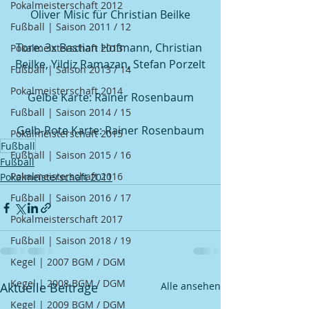
Pokalmeisterschaft 2012
Oliver Misic für Christian Beilke
Fußball | Saison 2011 / 12
Tore: 3x Bastian Hofmann, Christian 
Pokalmeisterschaft 2013
Beilke, Yildiz Ramazan, Stefan Porzelt
Fußball | Saison 2013 / 14
Pokalmeisterschaft 2014
Gelbe Karte: Rainer Rosenbaum
Fußball | Saison 2014 / 15
Gelb-Rote Karte: Rainer Rosenbaum
Pokalmeisterschaft 2015
Fußball
Fußball | Saison 2015 / 16
Fußball
Pokalmeisterschaft 2016
Pokalmeisterschaft 2011
Fußball | Saison 2016 / 17
Pokalmeisterschaft 2017
Fußball | Saison 2018 / 19
Kegel | 2007 BGM / DGM
Kegel | 2008 BGM / DGM
Aktuelle Beiträge
Alle ansehen
Kegel | 2009 BGM / DGM