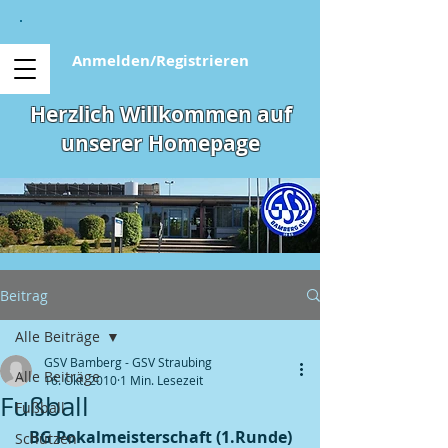
Anmelden/Registrieren
Herzlich Willkommen auf
unserer Homepage
Beitrag
Alle Beiträge
GSV Bamberg - GSV Straubing
Alle Beiträge
16. Okt. 2010
1 Min. Lesezeit
Fußball
Fußball
BG Pokalmeisterschaft (1.Runde)
Schützen