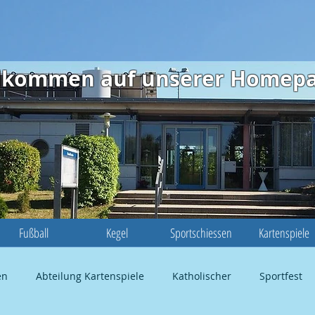
illkommen auf unserer Homep
Fußball
Kegel
Sportschiessen
Kartenspiele
en
Abteilung Kartenspiele
Katholischer
Sportfest