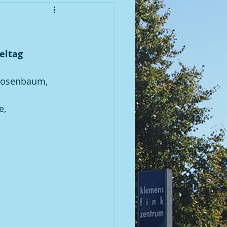
enioren
ieltag
meisterschaft 2010
 Rosenbaum,
meisterschaft 2012
e, 
meisterschaft 2014
meisterschaft 2016
 | 2007 BGM / DGM