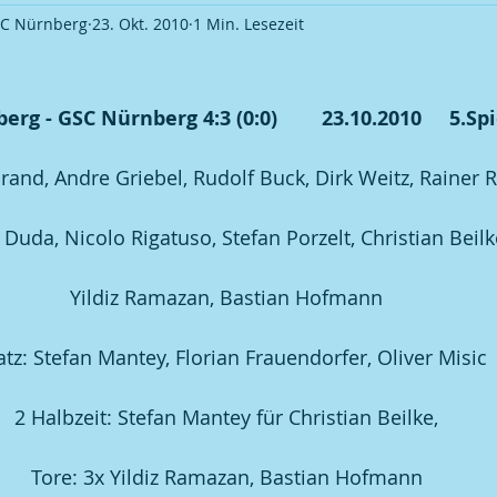
SC Nürnberg
23. Okt. 2010
1 Min. Lesezeit
Ortsverband Frauentreff
Ortsverband Veranstaltung
S
g - GSC Nürnberg 4:3 (0:0)        23.10.2010     5.Sp
okalmeisterschaft 2009
Fußball | Saison 2009 / 10
Pokal
and, Andre Griebel, Rudolf Buck, Dirk Weitz, Rainer
okalmeisterschaft 2011
Fußball | Saison 2012 / 13
Pokal
 Duda, Nicolo Rigatuso, Stefan Porzelt, Christian Beilk
okalmeisterschaft 2013
Fußball | Saison 2013 / 14
Pokal
Yildiz Ramazan, Bastian Hofmann
atz: Stefan Mantey, Florian Frauendorfer, Oliver Misic
okalmeisterschaft 2015
Fußball | Saison 2015 / 16
Pokal
2 Halbzeit: Stefan Mantey für Christian Beilke,
okalmeisterschaft 2017
Fußball | Saison 2018 / 19
Kegel
Tore: 3x Yildiz Ramazan, Bastian Hofmann