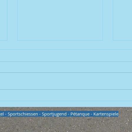
Fußball
Fußb
egel - Sportschiessen - Sportjugend - Pétanque - Kartenspiele