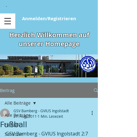
Anmelden/Registrieren
Herzlich Willkommen auf
unserer Homepage
Beitrag
Alle Beiträge
GSV Bamberg - GVIUS Ingolstadt
Alle Beiträge
27. Aug. 2011
1 Min. Lesezeit
Fußball
Fußball
GSV Bamberg - GVIUS Ingolstadt 2:7 
Schützen