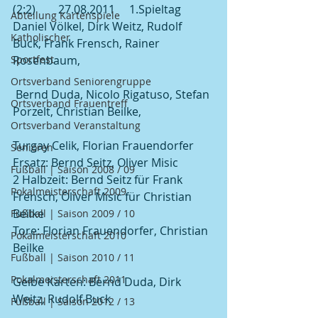
(2:2)        27.08.2011     1.Spieltag
Abteilung Kartenspiele
Daniel Völkel, Dirk Weitz, Rudolf 
Katholischer
Buck, Frank Frensch, Rainer 
Sportfest
Rosenbaum,
Ortsverband Seniorengruppe
 Bernd Duda, Nicolo Rigatuso, Stefan 
Ortsverband Frauentreff
Porzelt, Christian Beilke, 
Ortsverband Veranstaltung
Turgay Celik, Florian Frauendorfer
Senioren
Ersatz: Bernd Seitz, Oliver Misic
Fußball | Saison 2008 / 09
2 Halbzeit: Bernd Seitz für Frank 
Pokalmeisterschaft 2009
Frensch, Oliver Misic für Christian 
Beilke
Fußball | Saison 2009 / 10
Tore: Florian Frauendorfer, Christian 
Pokalmeisterschaft 2010
Beilke
Fußball | Saison 2010 / 11
Pokalmeisterschaft 2011
Gelbe Karten: Bernd Duda, Dirk 
Weitz, Rudolf Buck
Fußball | Saison 2012 / 13