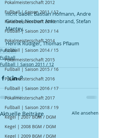
Pokalmeisterschaft 2012
Fußball | Saison 2011 / 12
nicht dabei: Bastian Hofmann, Andre 
Griebel, Norbert Ankenbrand, Stefan 
Pokalmeisterschaft 2013
Mantey, 
Fußball | Saison 2013 / 14
Pokalmeisterschaft 2014
Henrik Rüdiger, Thomas Pflaum
Fußball | Saison 2014 / 15
Fußball
Fußball
Pokalmeisterschaft 2015
Fußball | Saison 2011 / 12
Fußball | Saison 2015 / 16
Pokalmeisterschaft 2016
Fußball | Saison 2016 / 17
Pokalmeisterschaft 2017
Fußball | Saison 2018 / 19
Aktuelle Beiträge
Alle ansehen
Kegel | 2007 BGM / DGM
Kegel | 2008 BGM / DGM
Kegel | 2009 BGM / DGM