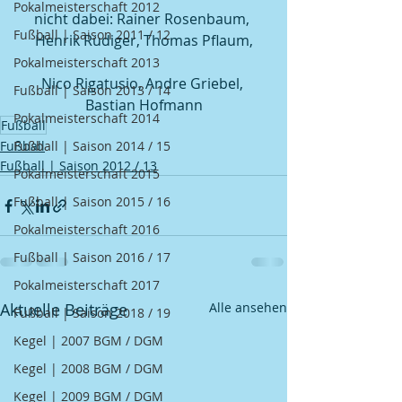
Pokalmeisterschaft 2012
nicht dabei: Rainer Rosenbaum, 
Fußball | Saison 2011 / 12
Henrik Rüdiger, Thomas Pflaum,
Pokalmeisterschaft 2013
Nico Rigatusio, Andre Griebel, 
Fußball | Saison 2013 / 14
Bastian Hofmann
Pokalmeisterschaft 2014
Fußball
Fußball
Fußball | Saison 2014 / 15
Fußball | Saison 2012 / 13
Pokalmeisterschaft 2015
Fußball | Saison 2015 / 16
Pokalmeisterschaft 2016
Fußball | Saison 2016 / 17
Pokalmeisterschaft 2017
Aktuelle Beiträge
Alle ansehen
Fußball | Saison 2018 / 19
Kegel | 2007 BGM / DGM
Kegel | 2008 BGM / DGM
Kegel | 2009 BGM / DGM