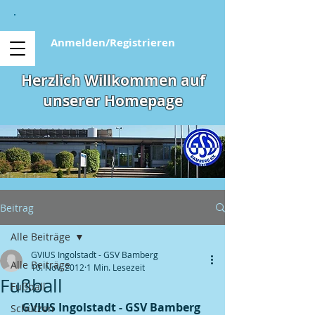
Anmelden/Registrieren
Herzlich Willkommen auf
unserer Homepage
Beitrag
Alle Beiträge
GVIUS Ingolstadt - GSV Bamberg
Alle Beiträge
10. Nov. 2012
1 Min. Lesezeit
Fußball
Fußball
GVIUS Ingolstadt - GSV Bamberg 
Schützen