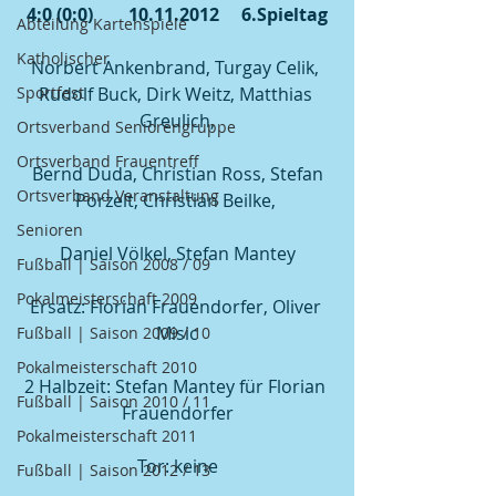
4:0 (0:0)        10.11.2012     6.Spieltag
Abteilung Kartenspiele
Katholischer
Norbert Ankenbrand, Turgay Celik, 
Sportfest
Rudolf Buck, Dirk Weitz, Matthias 
Greulich,
Ortsverband Seniorengruppe
Ortsverband Frauentreff
 Bernd Duda, Christian Ross, Stefan 
Ortsverband Veranstaltung
Porzelt, Christian Beilke, 
Senioren
Daniel Völkel, Stefan Mantey
Fußball | Saison 2008 / 09
Pokalmeisterschaft 2009
Ersatz: Florian Frauendorfer, Oliver 
Misic
Fußball | Saison 2009 / 10
Pokalmeisterschaft 2010
2 Halbzeit: Stefan Mantey für Florian 
Fußball | Saison 2010 / 11
Frauendorfer
Pokalmeisterschaft 2011
Tor: keine
Fußball | Saison 2012 / 13