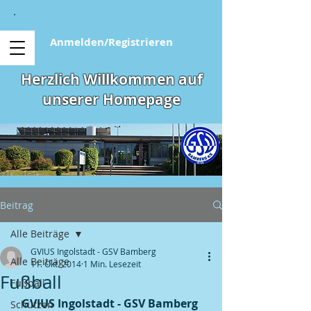
Anmelden/Registrieren
Herzlich Willkommen auf
unserer Homepage
Beitrag
Alle Beiträge
GVIUS Ingolstadt - GSV Bamberg
Alle Beiträge
11. Okt. 2014
1 Min. Lesezeit
Fußball
Fußball
GVIUS Ingolstadt - GSV Bamberg 
Schützen