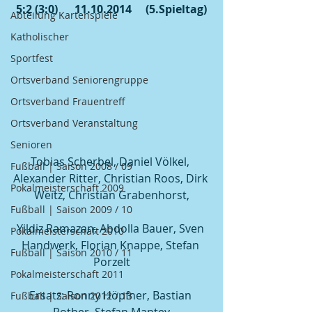
5:2 (3:0)      11.10.2014     (5.Spieltag)
Abteilung Kartenspiele
Katholischer
Sportfest
Ortsverband Seniorengruppe
Ortsverband Frauentreff
Ortsverband Veranstaltung
Senioren
Tobias Scherbel, Daniel Völkel, 
Fußball | Saison 2008 / 09
Alexander Ritter, Christian Roos, Dirk 
Pokalmeisterschaft 2009
Weitz, Christian Grabenhorst,
Fußball | Saison 2009 / 10
Yildiz Ramazan, Abdolla Bauer, Sven 
Pokalmeisterschaft 2010
Handwerk, Florian Knappe, Stefan 
Fußball | Saison 2010 / 11
Porzelt
Pokalmeisterschaft 2011
Ersatz: Ronny Höpfner, Bastian 
Fußball | Saison 2012 / 13