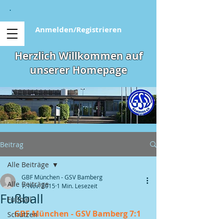
Anmelden/Registrieren
Herzlich Willkommen auf
unserer Homepage
Beitrag
Alle Beiträge
GBF München - GSV Bamberg
Alle Beiträge
7. Nov. 2015
1 Min. Lesezeit
Fußball
Fußball
GBF München - GSV Bamberg 7:1 
Schützen