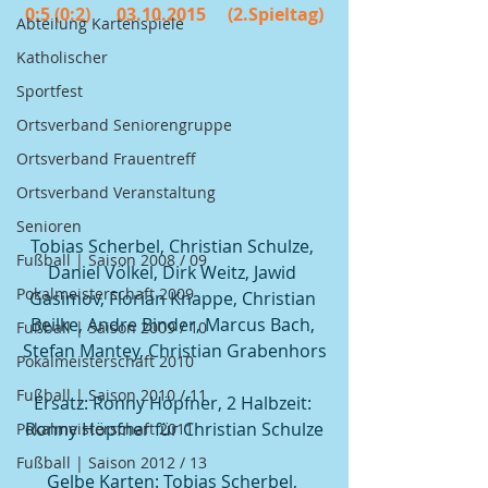
0:5 (0:2)      03.10.2015     (2.Spieltag)
Abteilung Kartenspiele
Katholischer
Sportfest
Ortsverband Seniorengruppe
Ortsverband Frauentreff
Ortsverband Veranstaltung
Senioren
Tobias Scherbel, Christian Schulze, 
Fußball | Saison 2008 / 09
Daniel Völkel, Dirk Weitz, Jawid 
Pokalmeisterschaft 2009
Gasimov, Florian Knappe, Christian 
Beilke, Andre Binder, Marcus Bach, 
Fußball | Saison 2009 / 10
Stefan Mantey, Christian Grabenhors
Pokalmeisterschaft 2010
Fußball | Saison 2010 / 11
Ersatz: Ronny Höpfner, 2 Halbzeit: 
Ronny Höpfner für Christian Schulze
Pokalmeisterschaft 2011
Fußball | Saison 2012 / 13
Gelbe Karten: Tobias Scherbel, 