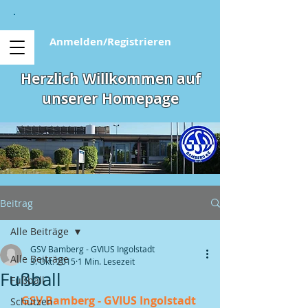
Anmelden/Registrieren
Herzlich Willkommen auf
unserer Homepage
Beitrag
Alle Beiträge
GSV Bamberg - GVIUS Ingolstadt
Alle Beiträge
3. Okt. 2015
1 Min. Lesezeit
Fußball
Fußball
GSV Bamberg - GVIUS Ingolstadt 
Schützen