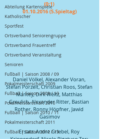
(0:1) 
Abteilung Kartenspiele
01.10.2016 (5.Spieltag)
Katholischer
Sportfest
Ortsverband Seniorengruppe
Ortsverband Frauentreff
Ortsverband Veranstaltung
Senioren
Fußball | Saison 2008 / 09
Daniel Völkel, Alexander Voran, 
Pokalmeisterschaft 2009
Stefan Porzelt, Christian Roos, Stefan 
Fußball | Saison 2009 / 10
Mantey, Dirk Weitz, Matthias 
Greulich, Alexander Ritter, Bastian 
Pokalmeisterschaft 2010
Rother, Ronny Höpfner, Jawid 
Fußball | Saison 2010 / 11
Gasimov
Pokalmeisterschaft 2011
Ersatz: Andre Griebel, Roy 
Fußball | Saison 2012 / 13