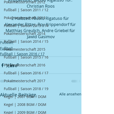
Krippendorf, Nicolo Rigatuso Tor: 
Pokalmeisterschaft 2012
Christian Roos
Fußball | Saison 2011 / 12
Pokalmeisterschaft 2013
2 Halbzeit: Nicolo Rigatuso für 
Alexander Ritter, Roy Krippendorf für 
Fußball | Saison 2013 / 14
Matthias Greulich, Andre Griebel für 
Pokalmeisterschaft 2014
Jawid Gasimov
Fußball | Saison 2014 / 15
Fußball
Fußball
Pokalmeisterschaft 2015
Fußball | Saison 2016 / 17
Fußball | Saison 2015 / 16
Pokalmeisterschaft 2016
Fußball | Saison 2016 / 17
Pokalmeisterschaft 2017
Fußball | Saison 2018 / 19
Aktuelle Beiträge
Alle ansehen
Kegel | 2007 BGM / DGM
Kegel | 2008 BGM / DGM
Kegel | 2009 BGM / DGM