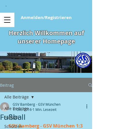
Anmelden/Registrieren
Herzlich Willkommen auf
unserer Homepage
Beitrag
Alle Beiträge
GSV Bamberg - GSV München
Alle Beiträge
1. Okt. 2016
1 Min. Lesezeit
Fußball
Fußball
GSV Bamberg - GSV München 1:3 
Schützen