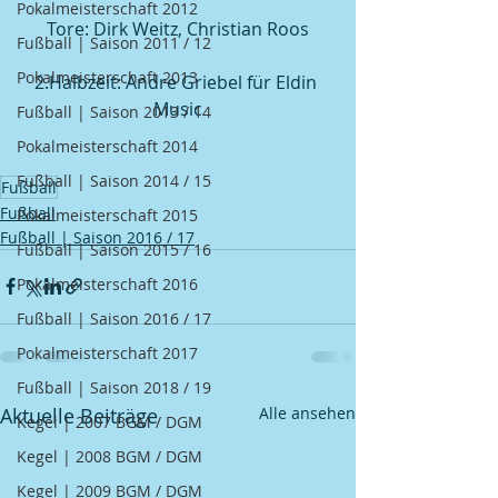
Pokalmeisterschaft 2012
Tore: Dirk Weitz, Christian Roos
Fußball | Saison 2011 / 12
Pokalmeisterschaft 2013
2.Halbzeit: Andre Griebel für Eldin 
Music
Fußball | Saison 2013 / 14
Pokalmeisterschaft 2014
Fußball | Saison 2014 / 15
Fußball
Fußball
Pokalmeisterschaft 2015
Fußball | Saison 2016 / 17
Fußball | Saison 2015 / 16
Pokalmeisterschaft 2016
Fußball | Saison 2016 / 17
Pokalmeisterschaft 2017
Fußball | Saison 2018 / 19
Aktuelle Beiträge
Alle ansehen
Kegel | 2007 BGM / DGM
Kegel | 2008 BGM / DGM
Kegel | 2009 BGM / DGM