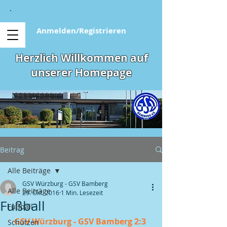
Anmelden/Registrieren
Herzlich Willkommen auf
unserer Homepage
Beitrag
Alle Beiträge
GSV Würzburg - GSV Bamberg
Alle Beiträge
29. Okt. 2016
1 Min. Lesezeit
Fußball
Fußball
GSV Würzburg - GSV Bamberg 2:3 
Schützen