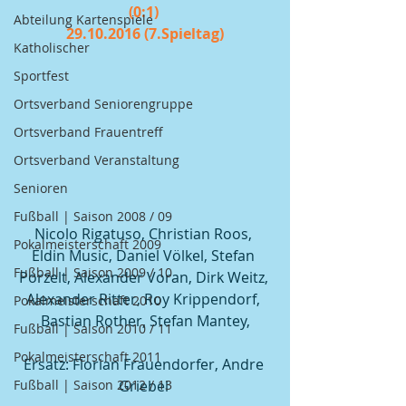
(0:1) 
Abteilung Kartenspiele
29.10.2016 (7.Spieltag)
Katholischer
Sportfest
Ortsverband Seniorengruppe
Ortsverband Frauentreff
Ortsverband Veranstaltung
Senioren
Fußball | Saison 2008 / 09
Nicolo Rigatuso, Christian Roos, 
Pokalmeisterschaft 2009
Eldin Music, Daniel Völkel, Stefan 
Fußball | Saison 2009 / 10
Porzelt, Alexander Voran, Dirk Weitz, 
Alexander Ritter, Roy Krippendorf, 
Pokalmeisterschaft 2010
Bastian Rother, Stefan Mantey,
Fußball | Saison 2010 / 11
Pokalmeisterschaft 2011
Ersatz: Florian Frauendorfer, Andre 
Griebel 
Fußball | Saison 2012 / 13