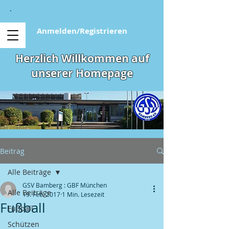
Anmelden/Registrieren
Herzlich Willkommen auf
unserer Homepage
Beitrag
Alle Beiträge
GSV Bamberg : GBF München
Alle Beiträge
19. Feb. 2017
1 Min. Lesezeit
Fußball
Fußball
Schützen