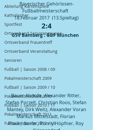
Bayerischer Gehörlosen-
Abteilung Kartenspiele
Fußballmeisterschaft  
Katholischer
18.Februar 2017  (13.Spieltag)
2:4
Sportfest
Ortsverband Seniorengruppe
GSV Bamberg : GBF München  
Ortsverband Frauentreff
Ortsverband Veranstaltung
Senioren
Fußball | Saison 2008 / 09
Pokalmeisterschaft 2009
Fußball | Saison 2009 / 10
Bauer Abdolla, Alexander Ritter, 
Pokalmeisterschaft 2010
Stefan Porzelt, Christian Roos, Stefan 
Fußball | Saison 2010 / 11
Mantey, Dirk Weitz, Alexander Voran
Pokalmeisterschaft 2011
Markus Mittelstädt, Florian 
Frauendorfer, Ronny Höpfner, Roy 
Fußball | Saison 2012 / 13