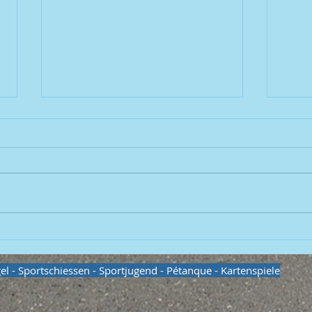
Fußball
Fußb
egel - Sportschiessen - Sportjugend - Pétanque - Kartenspiele