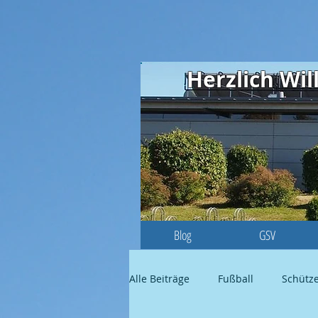
Herzlich W
Blog
GSV
Alle Beiträge
Fußball
Schütz