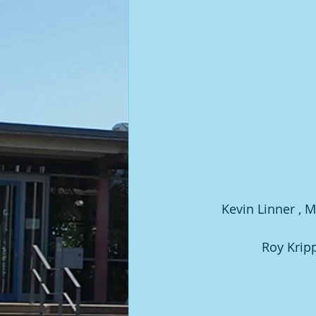
Kegel | 2008 BGM / DGM
Kevin Linner , M
Roy Krip