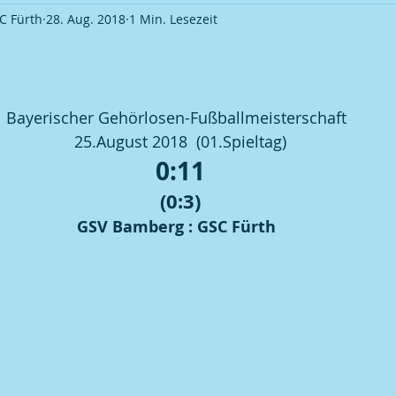
C Fürth
28. Aug. 2018
1 Min. Lesezeit
Ortsverband Frauentreff
Ortsverband Veranstaltung
S
okalmeisterschaft 2009
Fußball | Saison 2009 / 10
Pokal
Bayerischer Gehörlosen-Fußballmeisterschaft  
25.August 2018  (01.Spieltag)
0:11
okalmeisterschaft 2011
Fußball | Saison 2012 / 13
Pokal
(0:3)
GSV Bamberg : GSC Fürth  
okalmeisterschaft 2013
Fußball | Saison 2013 / 14
Pokal
okalmeisterschaft 2015
Fußball | Saison 2015 / 16
Pokal
okalmeisterschaft 2017
Fußball | Saison 2018 / 19
Kegel