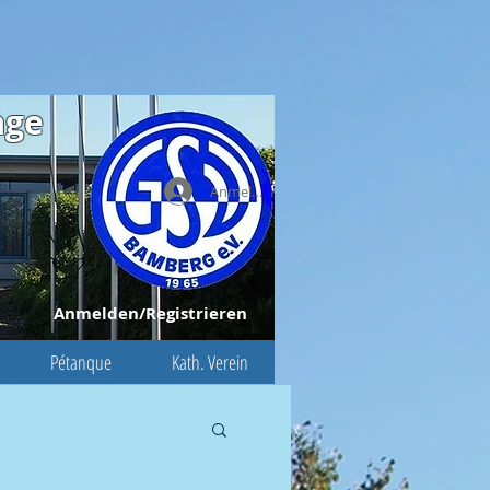
age
Anmelden
Anmelden/Registrieren
Pétanque
Kath. Verein