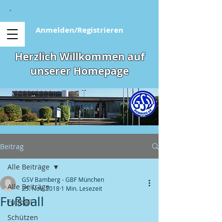
Anmelden/Registrieren
Herzlich Willkommen auf
unserer Homepage
Beitrag
Alle Beiträge
GSV Bamberg - GBF München
Alle Beiträge
25. Nov. 2018
1 Min. Lesezeit
Fußball
Fußball
Schützen