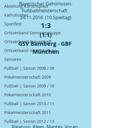
Bayerischer Gehörlosen-
Abteilung Kartenspiele
Fußballmeisterschaft  
Katholischer
24.11.2018  (10.Spieltag)
1:3
Sportfest
Ortsverband Seniorengruppe
(1:1)
Ortsverband Frauentreff
GSV Bamberg - GBF 
Ortsverband Veranstaltung
München
Senioren
Fußball | Saison 2008 / 09
Pokalmeisterschaft 2009
Fußball | Saison 2009 / 10
Pokalmeisterschaft 2010
Fußball | Saison 2010 / 11
Pokalmeisterschaft 2011
Fußball | Saison 2012 / 13
Rigatuso, Klees, Mantey, Voran, 