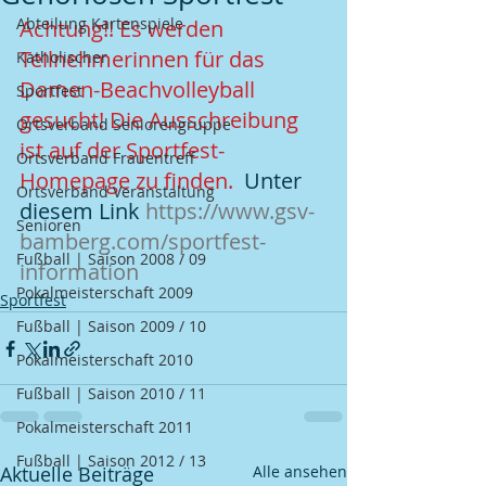
Abteilung Kartenspiele
Achtung!! Es werden 
Teilnehmerinnen für das 
Katholischer
Damen-Beachvolleyball 
Sportfest
gesucht! Die Ausschreibung 
Ortsverband Seniorengruppe
ist auf der Sportfest-
Ortsverband Frauentreff
Homepage zu finden.  
Unter 
Ortsverband Veranstaltung
diesem Link
 https://www.gsv-
Senioren
bamberg.com/sportfest-
Fußball | Saison 2008 / 09
information
Pokalmeisterschaft 2009
Sportfest
Fußball | Saison 2009 / 10
Pokalmeisterschaft 2010
Fußball | Saison 2010 / 11
Pokalmeisterschaft 2011
Fußball | Saison 2012 / 13
Aktuelle Beiträge
Alle ansehen