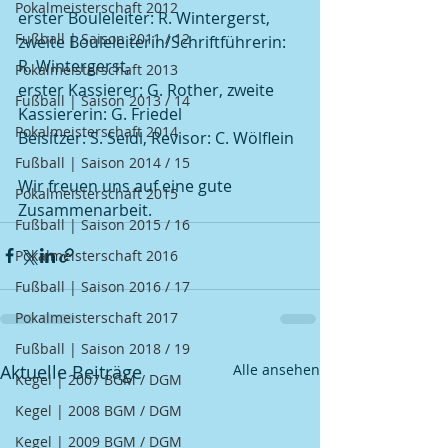
Pokalmeisterschaft 2012
erster Bouleleiter: R. Wintergerst, 
Fußball | Saison 2011 / 12
zweite Bouleleiterin/Schriftführerin: 
R. Wintergerst,
Pokalmeisterschaft 2013
erster Kassierer: G. Rother, zweite 
Fußball | Saison 2013 / 14
Kassiererin: G. Friedel
Pokalmeisterschaft 2014
Beisitzer: S. Seidl, Revisor: C. Wölflein
Fußball | Saison 2014 / 15
Wir freuen uns auf eine gute 
Pokalmeisterschaft 2015
Zusammenarbeit.
Fußball | Saison 2015 / 16
Pokalmeisterschaft 2016
Fußball | Saison 2016 / 17
Pokalmeisterschaft 2017
Fußball | Saison 2018 / 19
Aktuelle Beiträge
Alle ansehen
Kegel | 2007 BGM / DGM
Kegel | 2008 BGM / DGM
Kegel | 2009 BGM / DGM