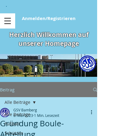
Anmelden/Registrieren
Herzlich Willkommen auf
unserer Homepage
Beitrag
Alle Beiträge
GSV Bamberg
Alle Beiträge
6. Mai 2023
1 Min. Lesezeit
Gründung Boule-
Fußball
Abteilung
Schützen