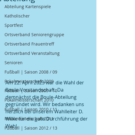
Abteilung Kartenspiele
Katholischer
Sportfest
Ortsverband Seniorengruppe
Ortsverband Frauentreff
Ortsverband Veranstaltung
Senioren
Fußball | Saison 2008 / 09
Pokalmeisterschaft 2009
Am 22. April 2023 war die Wahl der 
Boule-Vorstandschaft. Da 
Fußball | Saison 2009 / 10
demnächst die Boule-Abteilung 
Pokalmeisterschaft 2010
gegründet wird. Wir bedanken uns 
Fußball | Saison 2010 / 11
herzlich bei unserem Wahlleiter D. 
Wilke für die gute Durchführung der 
Pokalmeisterschaft 2011
Wahl. 
Fußball | Saison 2012 / 13