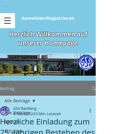
Anmelden/Registrieren
Herzlich Willkommen auf
unserer Homepage
Beitrag
Alle Beiträge
GSV Bamberg
Alle Beiträge
4. März 2024
0 Min. Lesezeit
Herzliche Einladung zum
Fußball
25.-jährigen Bestehen des
Schützen