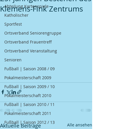
Abteilung Kartenspiele
Klemens-Fink Zentrums
Katholischer
Sportfest
Ortsverband Seniorengruppe
Ortsverband Frauentreff
Ortsverband Veranstaltung
Senioren
Fußball | Saison 2008 / 09
Pokalmeisterschaft 2009
Fußball | Saison 2009 / 10
Pokalmeisterschaft 2010
Fußball | Saison 2010 / 11
Pokalmeisterschaft 2011
Fußball | Saison 2012 / 13
Aktuelle Beiträge
Alle ansehen