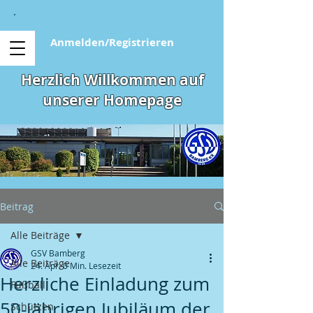
Anmelden/Registrieren
Herzlich Willkommen auf
unserer Homepage
Beitrag
Alle Beiträge
GSV Bamberg
Alle Beiträge
24. Apr.
0 Min. Lesezeit
Herzliche Einladung zum
Fußball
50-jährigen Jubiläum der
Schützen