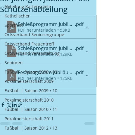
Abteilung Kartenspiele
Schützenabteilung
Katholischer
Schießprogramm Jubiläum 50 Jahre 1. Seite
.pdf
Sportfest
PDF herunterladen • 53KB
Ortsverband Seniorengruppe
Ortsverband Frauentreff
Schießprogramm Jubiläum 50 Jahre
.pdf
Ortsverband Veranstaltung
PDF herunterladen • 129KB
Senioren
Fußball | Saison 2008 / 09
Festprogramm Jubiläum 50 Jahre
.pdf
PDF herunterladen • 125KB
Pokalmeisterschaft 2009
Fußball | Saison 2009 / 10
Pokalmeisterschaft 2010
Fußball | Saison 2010 / 11
Pokalmeisterschaft 2011
Fußball | Saison 2012 / 13