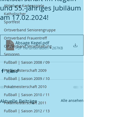
Abteilung Kartenspiele
und 55.-jähriges Jubiläum
Katholischer
am 17.02.2024!
Sportfest
Ortsverband Seniorengruppe
Ortsverband Frauentreff
Absage Kegel
.pdf
Ortsverband Veranstaltung
PDF herunterladen • 267KB
Senioren
Fußball | Saison 2008 / 09
Pokalmeisterschaft 2009
Fußball | Saison 2009 / 10
Pokalmeisterschaft 2010
Fußball | Saison 2010 / 11
Aktuelle Beiträge
Alle ansehen
Pokalmeisterschaft 2011
Fußball | Saison 2012 / 13