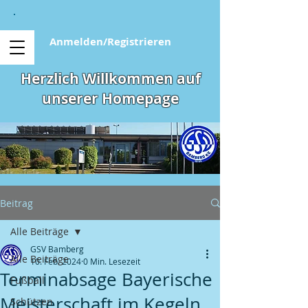
Anmelden/Registrieren
Herzlich Willkommen auf
unserer Homepage
Beitrag
Alle Beiträge
GSV Bamberg
Alle Beiträge
10. Feb. 2024
0 Min. Lesezeit
Terminabsage Bayerische
Fußball
Meisterschaft im Kegeln
Schützen