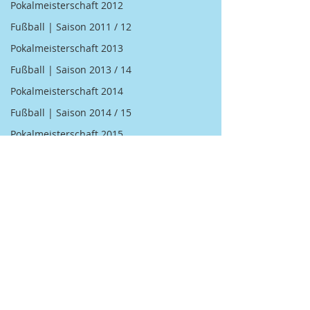
Pokalmeisterschaft 2012
Fußball | Saison 2011 / 12
Pokalmeisterschaft 2013
Fußball | Saison 2013 / 14
Pokalmeisterschaft 2014
Fußball | Saison 2014 / 15
Pokalmeisterschaft 2015
Fußball | Saison 2015 / 16
Pokalmeisterschaft 2016
Fußball | Saison 2016 / 17
Pokalmeisterschaft 2017
Kommentare
Fußball | Saison 2018 / 19
Kegel | 2007 BGM / DGM
Kegel | 2008 BGM / DGM
Kommentar verfassen...
Herzliche Einladung zu
Europameistersc
Kegel | 2009 BGM / DGM