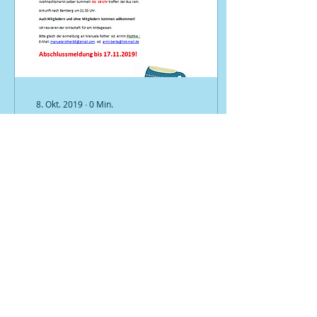
8. Okt. 2019
∙
0
Min.
Gehörlosen
Ortsverband Bamberg
156
0