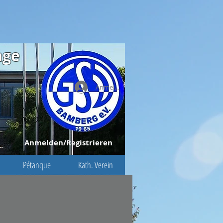
age
Anmelden
Anmelden/Registrieren
Pétanque
Kath. Verein