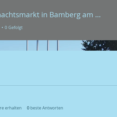
Weihnachtsmarkt in Bamberg am 11. Dezember 2016
tsmarkt in Bamberg am 11.
0
Gefolgt
e erhalten
0
beste Antworten