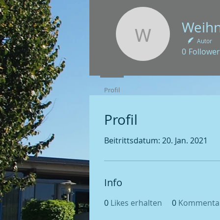
Weihnach
Autor
0
Follower
Profil
Profil
Beitrittsdatum: 20. Jan. 2021
Info
0
Likes erhalten
0
Kommentar