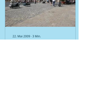
22. Mai 2009
∙
3
Min.
Kegel
Deutsche
Meisterschaften der
Mannschaften in
Augsburg 2009
Marktplatz in Augsburg
Mit dem Titel des
bayerischen Meisters im
Rucksack...
4
0