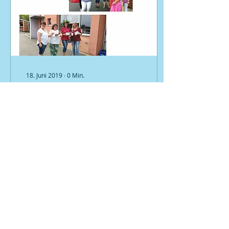
18. Juni 2019
∙
0
Min.
Ortsverband
131
0