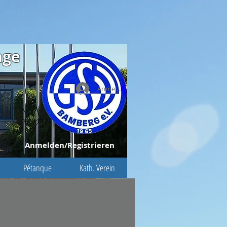
age
Anmelden
Anmelden/Registrieren
Pétanque
Kath. Verein