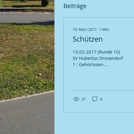
Beiträge
19. März 2017
∙
1
Min.
Schützen
15.03.2017 (Runde 10)
SV Hubertus Drosendorf
1 : Gehörlosen-
Schützenabt. Bamberg 1
1334 : 1294 Ergebnissen
& Einzelergebnisse
(Bitte...
31
0