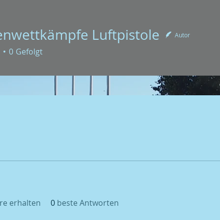
nwettkämpfe Luftpistole
Autor
tkämpfe Luftpistole
0
Gefolgt
e erhalten
0
beste Antworten