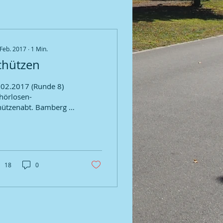
 Feb. 2017
∙
1
Min.
chützen
.2017 (Runde 8)
hörlosen-
hützenabt. Bamberg 1
intracht Eggolsheim 2
74 : 1361 Ergebnissen
Einzelergebnisse
tte...
18
0