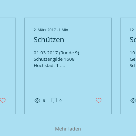
2. März 2017
∙
1
Min.
12.
Schützen
S
01.03.2017 (Runde 9)
10.02
Schützengilde 1608
Ge
Höchstadt 1 :
Sc
Gehörlosen-
- E
Schützenabt. Bamberg 1
12
1388 : 1270 Ergebnissen
& 
& Einzelergebnisse...
(Bi
6
0
Mehr laden