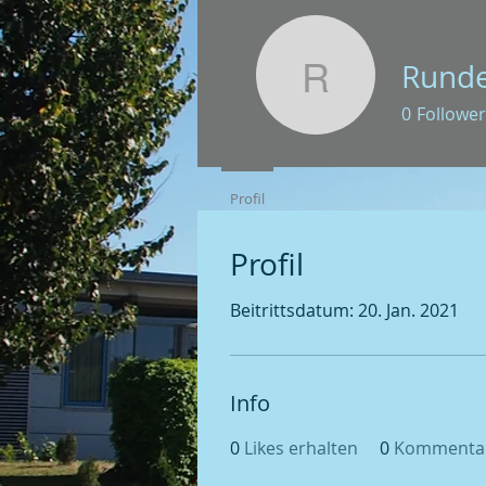
Runde
Rundenwet
0
Follower
Profil
Profil
Beitrittsdatum: 20. Jan. 2021
Info
0
Likes erhalten
0
Kommentar