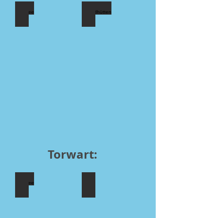
Bergsee
Strandhütten
Torwart:
Bergsee
Strandhütten