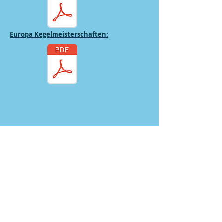
Europa Kegelmeisterschaften:
Kultur, Sozial, Sport - Fußball - Kegel -
Sportschiessen - Sportjugend - Pétanque -