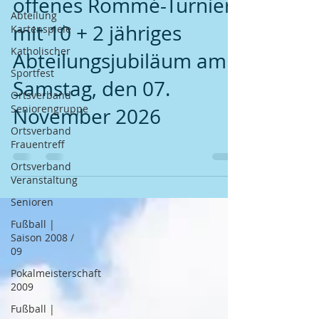
offenes Rommé-Turnier
Abteilung
mit 10 + 2 jähriges
Kartenspiele
Katholischer
Abteilungsjubiläum am
Sportfest
Samstag, den 07.
Ortsverband
Seniorengruppe
November 2026
Ortsverband
Frauentreff
Ortsverband
Veranstaltung
Senioren
Fußball |
Saison 2008 /
09
Pokalmeisterschaft
2009
Fußball |