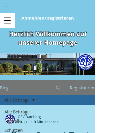
Anmelden/Registrieren
Herzlich Willkommen auf
unserer Homepage
Blog
Registrieren
Alle Beiträge
Alle Beiträge
GSV Bamberg
Fußball
20. Juli
0 Min. Lesezeit
Schützen