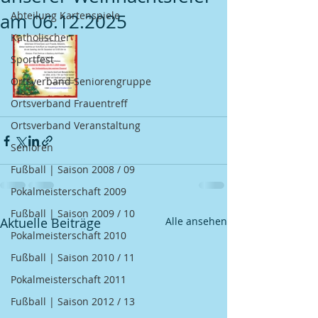
Abteilung Kartenspiele
am 06.12.2025
Katholischer
Sportfest
Ortsverband Seniorengruppe
Ortsverband Frauentreff
Ortsverband Veranstaltung
Senioren
Fußball | Saison 2008 / 09
Pokalmeisterschaft 2009
Fußball | Saison 2009 / 10
Aktuelle Beiträge
Alle ansehen
Pokalmeisterschaft 2010
Fußball | Saison 2010 / 11
Pokalmeisterschaft 2011
Fußball | Saison 2012 / 13