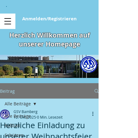
Anmelden/Registrieren
Herzlich Willkommen auf
unserer Homepage
Beitrag
Alle Beiträge
GSV Bamberg
Alle Beiträge
12. Okt. 2025
0 Min. Lesezeit
Herzliche Einladung zu
Fußball
unserer Weihnachtsfeier
Schützen