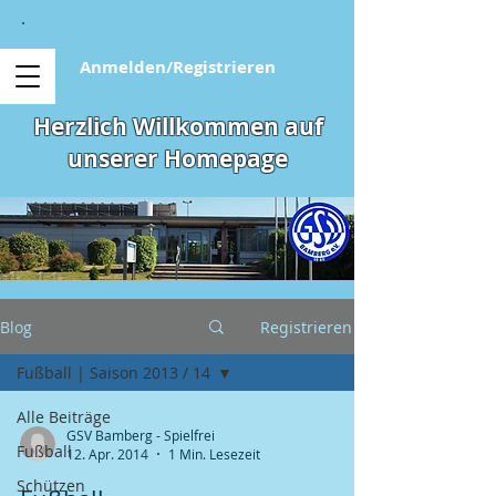
Anmelden/Registrieren
Herzlich Willkommen auf
unserer Homepage
Blog
Registrieren
Fußball | Saison 2013 / 14
Alle Beiträge
GSV Bamberg - Spielfrei
Fußball
12. Apr. 2014
1 Min. Lesezeit
Schützen