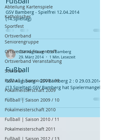
Fußball
Abteilung Kartenspiele
GSV Bamberg - Spielfrei 12.04.2014
Katholischer
(14.Spieltag)
Sportfest
Ortsverband
Seniorengruppe
Ortsverband Frauentreff
GSV Augsburg - GSV Bamberg
29. März 2014
1 Min. Lesezeit
Ortsverband Veranstaltung
Fußball
Senioren
Fußball | Saison 2008 / 09
GSV Augsburg - GSV Bamberg 2 : 0 29.03.2014
(13.Spieltag) GSV Bamberg hat Spielermangel !!!
Pokalmeisterschaft 2009
Fußball | Saison 2009 / 10
Pokalmeisterschaft 2010
Fußball | Saison 2010 / 11
Pokalmeisterschaft 2011
Fußball | Saison 2012 / 13