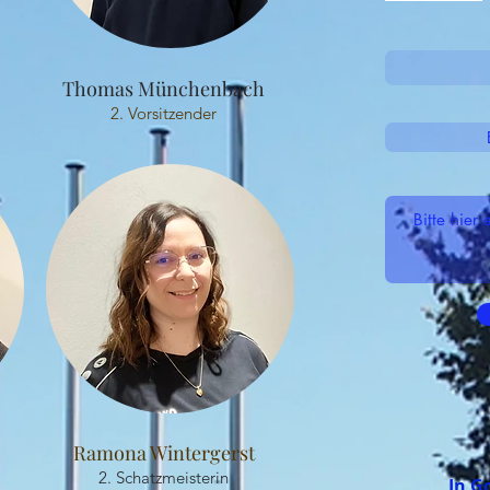
Thomas Münchenbach
2. Vorsitzender
Ramona Wintergerst
2. Schatzmeisterin
In G