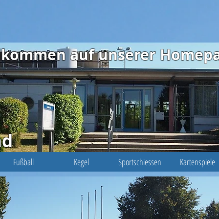
illkommen auf unserer Homep
nd
Fußball
Kegel
Sportschiessen
Kartenspiele