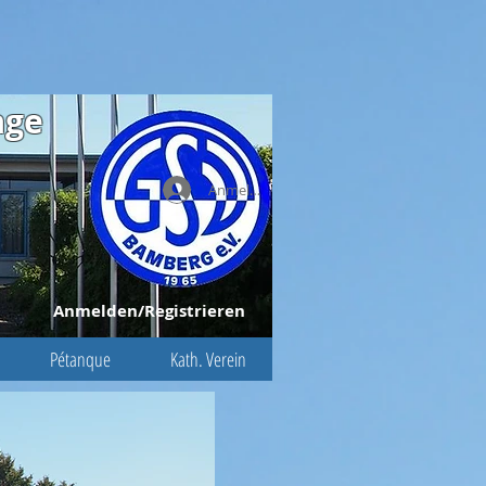
age
Anmelden
Anmelden/Registrieren
Pétanque
Kath. Verein