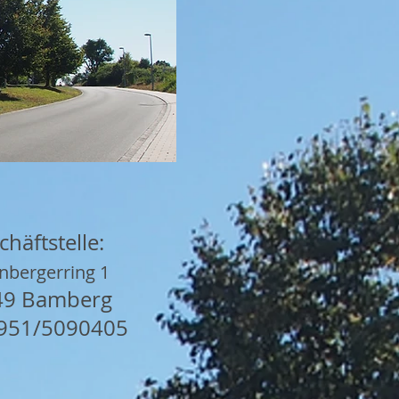
häftstelle:
nbergerring 1
49 Bamberg
0951/5090405