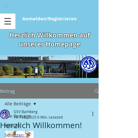
Anmelden/Registrieren
Herzlich Willkommen auf
unserer Homepage
Beitrag
Alle Beiträge
GSV Bamberg
Alle Beiträge
19. Feb. 2025
0 Min. Lesezeit
Herzlich Willkommen!
Fußball
Schützen