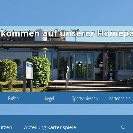
illkommen auf unserer Homep
Fußball
Kegel
Sportschiessen
Kartenspiele
ützen
Abteilung Kartenspiele