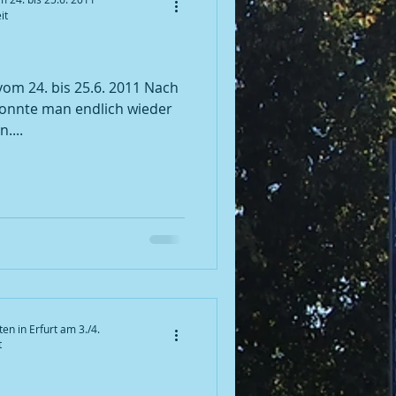
it
onnte man endlich wieder
....
en in Erfurt am 3./4.
t