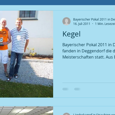
Ortsverband Seniorengruppe
Bayerischer Pokal 2011 in D
16. Juli 2011
1 Min. Lesezei
Kegel
Ortsverband Veranstaltung
Senioren
Bayerischer Pokal 2011 in Deggendorf Am 16.07.
fanden in Deggendorf die d
Pokalmeisterschaft 2009
Meisterschaften statt. Aus 
Pokalmeisterschaft 2010
Pokalmeisterschaft 2011
Länderkampf in Straubing vom