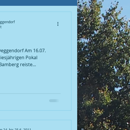
eggendorf
t
iesjährigen Pokal
Bamberg reiste...
 24. bis 25.6. 2011