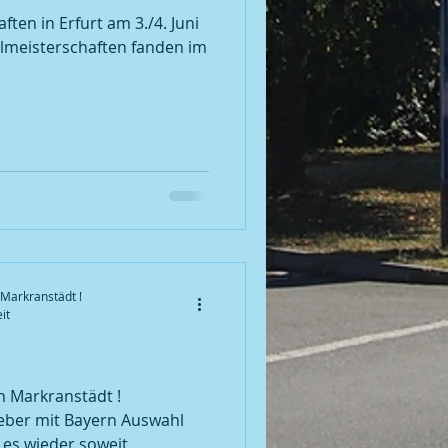
./4. Juni
elmeisterschaften fanden im
Markranstädt !
it
ber mit Bayern Auswahl
es wieder soweit,...