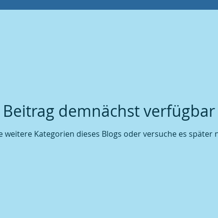
Ortsverband Seniorengruppe
Ortsverband Veranstaltung
Senioren
Beitrag demnächst verfügbar
Pokalmeisterschaft 2009
 weitere Kategorien dieses Blogs oder versuche es später
Pokalmeisterschaft 2010
Pokalmeisterschaft 2011