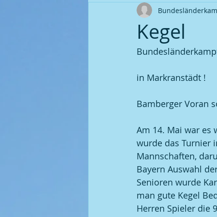
Bundesländerkamp
Ortsverband Seniorengruppe
Kegel
Bundesländerkampf
Fußball | Saison 2008 / 09
P
in Markranstädt !
Fußball | Saison 2010 / 11
P
Bamberger Voran so
Fußball | Saison 2011 / 12
P
Am 14. Mai war es 
wurde das Turnier i
Mannschaften, darun
Fußball | Saison 2014 / 15
P
Bayern Auswahl der 
Senioren wurde Karl
man gute Kegel Bed
Fußball | Saison 2016 / 17
P
Herren Spieler die 