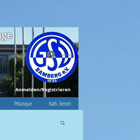
age
Anmelden
Anmelden/Registrieren
Pétanque
Kath. Verein