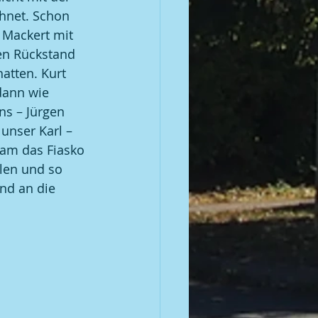
hnet. Schon 
 Mackert mit 
ßen Rückstand 
atten. Kurt 
dann wie 
ns – Jürgen  
unser Karl – 
kam das Fiasko 
len und so 
nd an die 