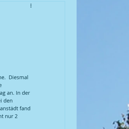
enioren
meisterschaft 2010
meisterschaft 2012
meisterschaft 2014
e.  Diesmal 
e 
g an. In der 
meisterschaft 2016
i den 
anstädt fand 
t nur 2 
 | 2007 BGM / DGM