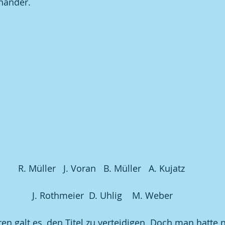
nander.
R. Müller   J. Voran   B. Müller   A. Kujatz 
J. Rothmeier  D. Uhlig    M. Weber
en galt es, den Titel zu verteidigen. Doch man hatte n