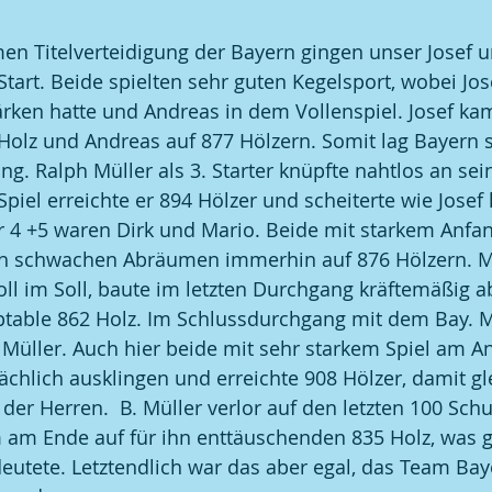
n Titelverteidigung der Bayern gingen unser Josef 
Start. Beide spielten sehr guten Kegelsport, wobei Jos
rken hatte und Andreas in dem Vollenspiel. Josef kam
Holz und Andreas auf 877 Hölzern. Somit lag Bayern s
g. Ralph Müller als 3. Starter knüpfte nahtlos an sei
iel erreichte er 894 Hölzer und scheiterte wie Josef
r 4 +5 waren Dirk und Mario. Beide mit starkem Anfan
ch schwachen Abräumen immerhin auf 876 Hölzern. Ma
l im Soll, baute im letzten Durchgang kräftemäßig a
ptable 862 Holz. Im Schlussdurchgang mit dem Bay. Me
Müller. Auch hier beide mit sehr starkem Spiel am A
ächlich ausklingen und erreichte 908 Hölzer, damit gle
 der Herren.  B. Müller verlor auf den letzten 100 Schu
am Ende auf für ihn enttäuschenden 835 Holz, was gl
eutete. Letztendlich war das aber egal, das Team Bay