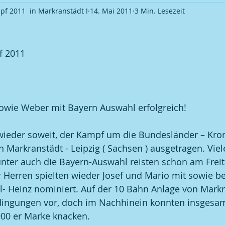
f 2011 in Markranstädt !
14. Mai 2011
3 Min. Lesezeit
Ortsverband Frauentreff
Ortsverband Veranstaltung
S
 2011 
okalmeisterschaft 2009
Fußball | Saison 2009 / 10
Pokal
okalmeisterschaft 2011
Fußball | Saison 2012 / 13
Pokal
wie Weber mit Bayern Auswahl erfolgreich!
okalmeisterschaft 2013
Fußball | Saison 2013 / 14
Pokal
wieder soweit, der Kampf um die Bundesländer – Kron
n Markranstädt - Leipzig ( Sachsen ) ausgetragen. Viel
ter auch die Bayern-Auswahl reisten schon am Freita
okalmeisterschaft 2015
Fußball | Saison 2015 / 16
Pokal
Herren spielten wieder Josef und Mario mit sowie be
- Heinz nominiert. Auf der 10 Bahn Anlage von Markr
ingungen vor, doch im Nachhinein konnten insgesam
okalmeisterschaft 2017
Fußball | Saison 2018 / 19
Kegel
900 er Marke knacken.