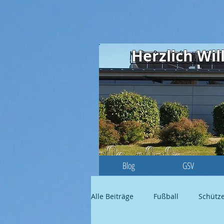
Herzlich W
Blog
GSV
Alle Beiträge
Fußball
Schütz