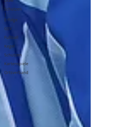
DGM
Schützen
|
Erfolge
GSV
Fußball
Kegel
Schützen
Kartenspiele
Ortsverband