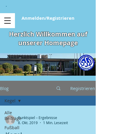
Anmelden/Registrieren
Herzlich Willkommen auf
unserer Homepage
Blog
Registrieren
Kegel
Alle
​Punktspiel – Ergebnisse
Beiträge
8. Okt. 2019
1 Min. Lesezeit
Fußball