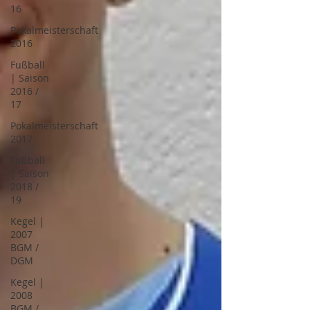
16
Pokalmeisterschaft
2016
Fußball
| Saison
2016 /
17
Pokalmeisterschaft
2017
Fußball
| Saison
2018 /
19
Kegel |
2007
BGM /
DGM
Kegel |
2008
BGM /