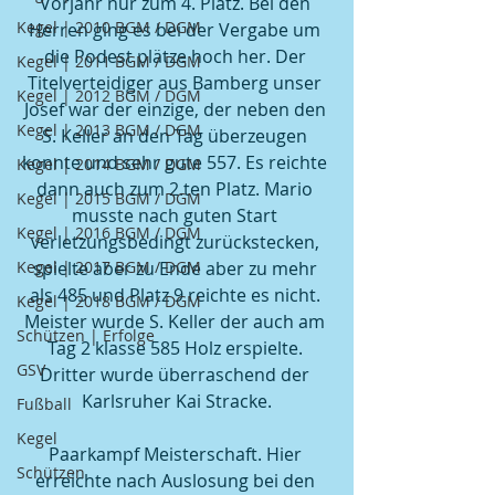
Vorjahr nur zum 4. Platz. Bei den 
Kegel | 2010 BGM / DGM
Herren ging es bei der Vergabe um 
die Podest plätze hoch her. Der 
Kegel | 2011 BGM / DGM
Titelverteidiger aus Bamberg unser 
Kegel | 2012 BGM / DGM
Josef war der einzige, der neben den 
Kegel | 2013 BGM / DGM
S. Keller an den Tag überzeugen 
konnte und sehr gute 557. Es reichte 
Kegel | 2014 BGM / DGM
dann auch zum 2.ten Platz. Mario 
Kegel | 2015 BGM / DGM
musste nach guten Start 
Kegel | 2016 BGM / DGM
verletzungsbedingt zurückstecken, 
Kegel | 2017 BGM / DGM
spielte aber zu Ende aber zu mehr 
als 485 und Platz 9 reichte es nicht. 
Kegel | 2018 BGM / DGM
Meister wurde S. Keller der auch am 
Schützen | Erfolge
Tag 2 klasse 585 Holz erspielte. 
GSV
Dritter wurde überraschend der 
Karlsruher Kai Stracke.
Fußball
Kegel
Paarkampf Meisterschaft. Hier 
Schützen
erreichte nach Auslosung bei den 