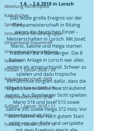
1.6. – 2.6.2018 in Lorsch
Abteilung Kartenspiele
Katholischer
Das letzte große Ereignis vor der 
Sportfest
Europameisterschaft in Ritzing 
waren die deutschen Einzel – 
Ortsverband Seniorengruppe
Meisterschaften in Lorsch. Mit Josef, 
Ortsverband Frauentreff
Mario, Sabine und Helga starten 
Ortsverband Veranstaltung
tradionell die 4 Bamberger. Die 8 
Bahnen Anlage in Lorsch war alles 
Senioren
andere als anspruchsvoll. Schwer zu 
Fußball | Saison 2008 / 09
spielen und dazu tropische 
Pokalmeisterschaft 2009
Verhältnisse sorgten dafür, dass die 
Ergebnisse teilweise haarsträubend 
Fußball | Saison 2009 / 10
waren. Aus Bamberger Sicht spielten 
Pokalmeisterschaft 2010
Mario 516 und Josef 515 sowie 
Fußball | Saison 2010 / 11
Sabine 395 sowie Helga 372 Holz. Vor 
Pokalmeisterschaft 2011
allen Sabine war nach gutem Start 
völlig von der Rolle und verspielte 
Fußball | Saison 2012 / 13
mit dem Ergebnis gleich alle 