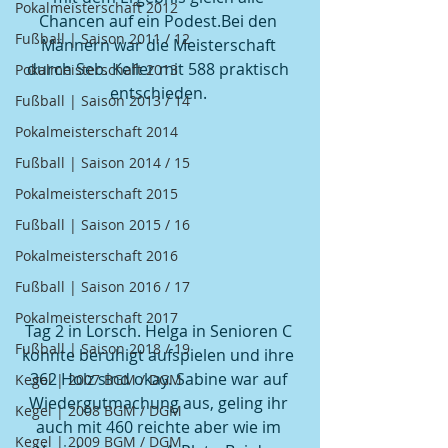
Pokalmeisterschaft 2012
Chancen auf ein Podest.Bei den 
Fußball | Saison 2011 / 12
Männern war die Meisterschaft 
durch Seb. Keller mit 588 praktisch 
Pokalmeisterschaft 2013
entschieden. 
Fußball | Saison 2013 / 14
Pokalmeisterschaft 2014
Fußball | Saison 2014 / 15
Pokalmeisterschaft 2015
Fußball | Saison 2015 / 16
Pokalmeisterschaft 2016
Fußball | Saison 2016 / 17
Pokalmeisterschaft 2017
Tag 2 in Lorsch. Helga in Senioren C 
Fußball | Saison 2018 / 19
konnte beruhigt aufspielen und ihre 
362 Holz sind okay. Sabine war auf 
Kegel | 2007 BGM / DGM
Wiedergutmachung aus, geling ihr 
Kegel | 2008 BGM / DGM
auch mit 460 reichte aber wie im 
Kegel | 2009 BGM / DGM