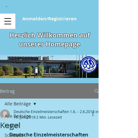
Anmelden/Registrieren
Herzlich Willkommen auf
unserer Homepage
Beitrag
Alle Beiträge
Deutsche Einzelmeisterschaften 1.6. – 2.6.2018 in
Alle Beiträge
16. Juni 2018
2 Min. Lesezeit
Kegel
Fußball
Deutsche Einzelmeisterschaften 
Schützen