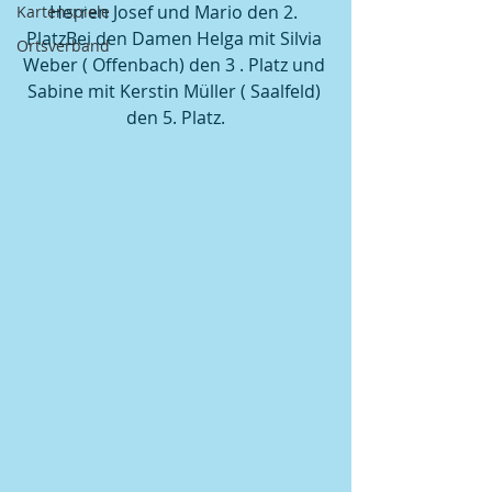
Herren Josef und Mario den 2. 
Kartenspiele
PlatzBei den Damen Helga mit Silvia 
Ortsverband
Weber ( Offenbach) den 3 . Platz und 
Sabine mit Kerstin Müller ( Saalfeld) 
den 5. Platz.