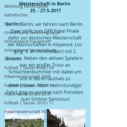
Meisterschaft in Berlin 
Abteilung Kartenspiele
25. - 27.5.2017
Katholischer
Sportfest
Berlin, Berlin, wir fahren nach Berlin. 
Zwar nicht zum DFB Pokal Finale 
Ortsverband Seniorengruppe
dafür zur deutschen Meisterschaft 
Ortsverband Frauentreff
der Mannschaften in Köpenick. Los 
Ortsverband Veranstaltung
ging`s  an Himmelfahrt mit 2 
Bussen. Neben den aktiven Spielern  
Senioren
war ein großer Tross an 
Fußball | Saison 2008 / 09
Schlachtenbummler mit dabei um 
Pokalmeisterschaft 2009
uns in Berlin lauthals zu 
unterstützen. Nach mehrstündiger 
Fußball | Saison 2009 / 10
Fahrt ging es erstmal nach Potsdam 
Pokalmeisterschaft 2010
zum Schloss Sanssouci
Fußball | Saison 2010 / 11
Pokalmeisterschaft 2011
Fußball | Saison 2012 / 13