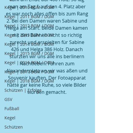
man am Tag 1 auf den 4. Platz aber 
Kegel | 2010 BGM / DGM
es war noch alles offen bis zum Rang 
Kegel | 2011 BGM / DGM
2. Bei den Damen waren Sabine und 
Kegel | 2012 BGM / DGM
Helga am Start. Beide Damen kamen 
mit den Bahnen nicht so richtig 
Kegel | 2013 BGM / DGM
zurecht und erspielten für Sabine 
Kegel | 2014 BGM / DGM
426 und Helga 386 Holz. Danach 
Kegel | 2015 BGM / DGM
stürzten wir uns alle ins berlinern 
Kegel | 2016 BGM / DGM
Nachtleben. Fuhren zum 
Alexanderplatz wo wir was aßen und 
Kegel | 2017 BGM / DGM
Souvenir kauften. Der Fotoapparat 
Kegel | 2018 BGM / DGM
hatte gar keine Ruhe, so viele Bilder 
Schützen | Erfolge
wurden gemacht. 
GSV
Fußball
Kegel
Schützen