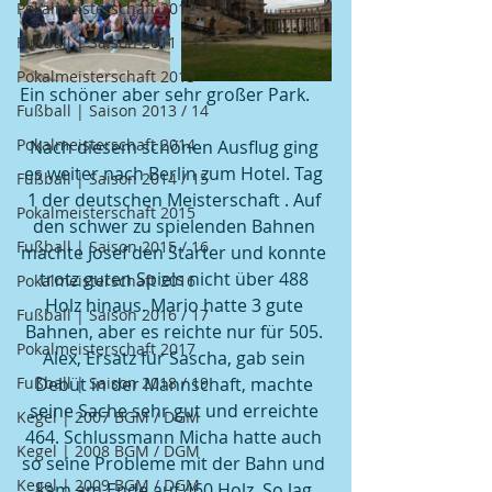
Pokalmeisterschaft 2012
Fußball | Saison 2011 / 12
Pokalmeisterschaft 2013
Ein schöner aber sehr großer Park.
Fußball | Saison 2013 / 14
Pokalmeisterschaft 2014
Nach diesem schönen Ausflug ging 
es weiter nach Berlin zum Hotel. Tag 
Fußball | Saison 2014 / 15
1 der deutschen Meisterschaft . Auf 
Pokalmeisterschaft 2015
den schwer zu spielenden Bahnen 
Fußball | Saison 2015 / 16
machte Josef den Starter und konnte 
trotz guten Spiels nicht über 488 
Pokalmeisterschaft 2016
Holz hinaus. Mario hatte 3 gute 
Fußball | Saison 2016 / 17
Bahnen, aber es reichte nur für 505. 
Pokalmeisterschaft 2017
Alex, Ersatz für Sascha, gab sein 
Fußball | Saison 2018 / 19
Debüt in der Mannschaft, machte 
seine Sache sehr gut und erreichte 
Kegel | 2007 BGM / DGM
464. Schlussmann Micha hatte auch 
Kegel | 2008 BGM / DGM
so seine Probleme mit der Bahn und 
Kegel | 2009 BGM / DGM
kam am Ende auf 460 Holz. So lag 