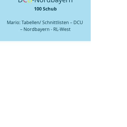
100 Schub
Mario: Tabellen/ Schnittlisten – DCU 
– Nordbayern - RL-West
Michael: Tabellen/Schnittlisten – DCU 
– Nordbayern - RL –Mitte
Keglerkreis – West
120 Schub
Josef: Bezirk Oberfranken – Tabellen - 
Bezirksliga A - West
Verein Bamberger Sportkegler