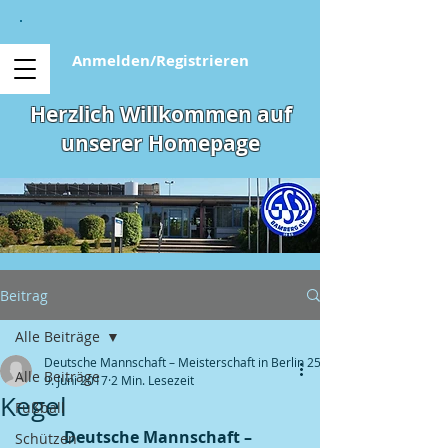
Anmelden/Registrieren
Herzlich Willkommen auf
unserer Homepage
Beitrag
Alle Beiträge
Deutsche Mannschaft – Meisterschaft in Berlin 25.
Alle Beiträge
9. Juni 2017
2 Min. Lesezeit
Kegel
Fußball
Deutsche Mannschaft – 
Schützen