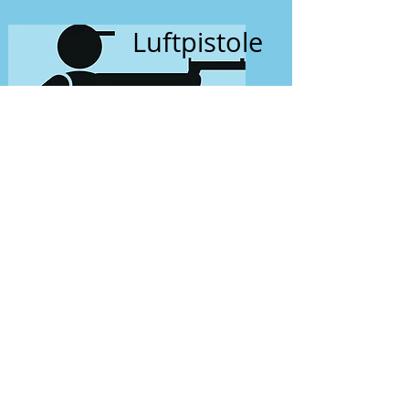
Luftpistole
zu den Ergebnissen Rundenwettkämpfe
Einzelergebnisse der 1. Mannschaft
Kultur, Sozial, Sport - Fußball - Kegel -
Sportschiessen - Sportjugend - Pétanque -
Kartenspiele