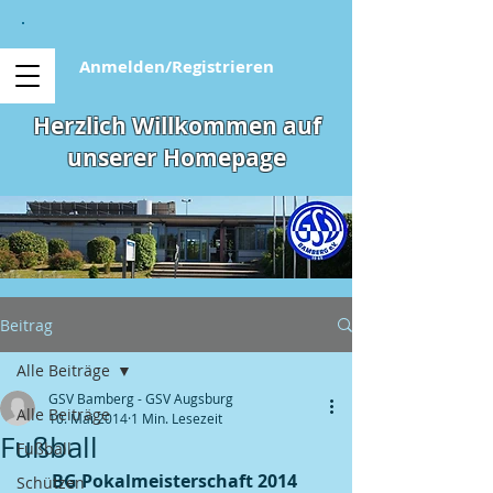
Anmelden/Registrieren
Herzlich Willkommen auf
unserer Homepage
Beitrag
Alle Beiträge
GSV Bamberg - GSV Augsburg
Alle Beiträge
10. Mai 2014
1 Min. Lesezeit
Fußball
Fußball
BG Pokalmeisterschaft 2014 
Schützen