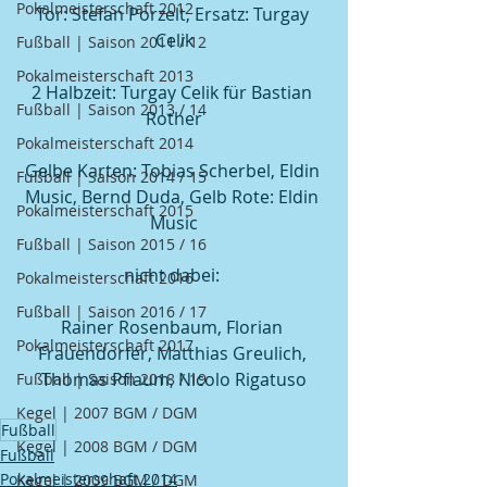
Pokalmeisterschaft 2012
Tor: Stefan Porzelt, Ersatz: Turgay 
Celik
Fußball | Saison 2011 / 12
Pokalmeisterschaft 2013
2 Halbzeit: Turgay Celik für Bastian 
Fußball | Saison 2013 / 14
Rother
Pokalmeisterschaft 2014
Gelbe Karten: Tobias Scherbel, Eldin 
Fußball | Saison 2014 / 15
Music, Bernd Duda, Gelb Rote: Eldin 
Pokalmeisterschaft 2015
Music
Fußball | Saison 2015 / 16
nicht dabei: 
Pokalmeisterschaft 2016
Fußball | Saison 2016 / 17
Rainer Rosenbaum, Florian 
Pokalmeisterschaft 2017
Frauendorfer, Matthias Greulich, 
Thomas Pflaum, Nicolo Rigatuso
Fußball | Saison 2018 / 19
Kegel | 2007 BGM / DGM
Fußball
Kegel | 2008 BGM / DGM
Fußball
Pokalmeisterschaft 2014
Kegel | 2009 BGM / DGM