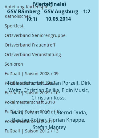
(Viertelfinale)
Abteilung Kartenspiele
GSV Bamberg - GSV Augsburg    1:2 
Katholischer
(0:1)       10.05.2014
Sportfest
Ortsverband Seniorengruppe
Ortsverband Frauentreff
Ortsverband Veranstaltung
Senioren
Fußball | Saison 2008 / 09
Tobias Scherbel, Stefan Porzelt, Dirk 
Pokalmeisterschaft 2009
Weitz, Christian Beilke, Eldin Music, 
Fußball | Saison 2009 / 10
Christian Ross, 
Pokalmeisterschaft 2010
Fußball | Saison 2010 / 11
 Markus Mittelstädt, Bernd Duda, 
Bastian Rother, Florian Knappe, 
Pokalmeisterschaft 2011
Stefan Mantey
Fußball | Saison 2012 / 13