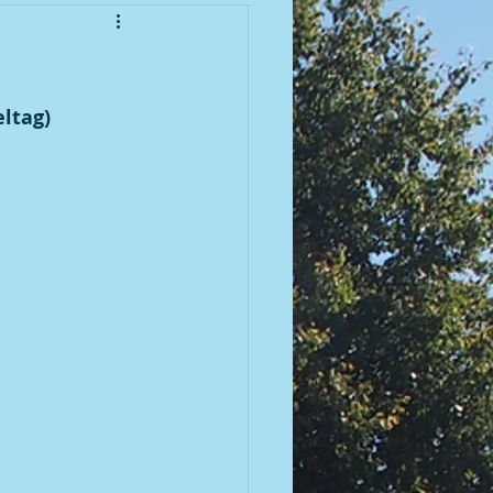
enioren
eltag)
meisterschaft 2010
meisterschaft 2012
meisterschaft 2014
meisterschaft 2016
 | 2007 BGM / DGM