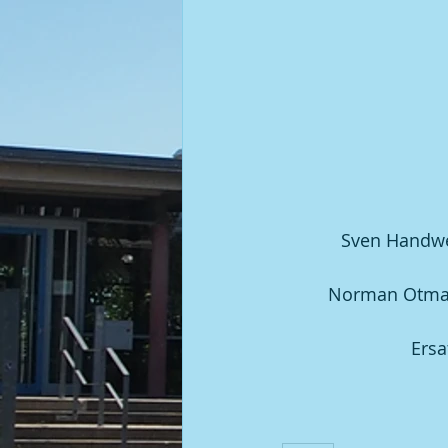
Kegel | 2008 BGM / DGM
Sven Handwerk
Norman Otman,
Ersa