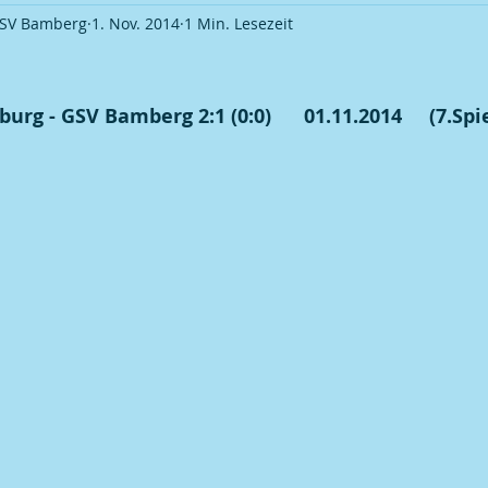
GSV Bamberg
1. Nov. 2014
1 Min. Lesezeit
Ortsverband Frauentreff
Ortsverband Veranstaltung
S
rg - GSV Bamberg 2:1 (0:0)      01.11.2014     (7.Spi
okalmeisterschaft 2009
Fußball | Saison 2009 / 10
Pokal
okalmeisterschaft 2011
Fußball | Saison 2012 / 13
Pokal
okalmeisterschaft 2013
Fußball | Saison 2013 / 14
Pokal
okalmeisterschaft 2015
Fußball | Saison 2015 / 16
Pokal
okalmeisterschaft 2017
Fußball | Saison 2018 / 19
Kegel