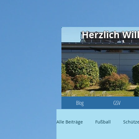
Herzlich W
Blog
GSV
Alle Beiträge
Fußball
Schütz