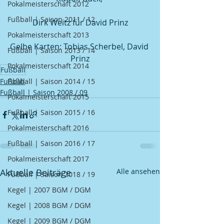
Pokalmeisterschaft 2012
Fußball | Saison 2011 / 12
Dirk Weitz für David Prinz
Pokalmeisterschaft 2013
Gelbe Karten: Tobias Scherbel, David 
Fußball | Saison 2013 / 14
Prinz
Pokalmeisterschaft 2014
Fußball
Fußball
Fußball | Saison 2014 / 15
Fußball | Saison 2008 / 09
Pokalmeisterschaft 2015
Fußball | Saison 2015 / 16
Pokalmeisterschaft 2016
Fußball | Saison 2016 / 17
Pokalmeisterschaft 2017
Aktuelle Beiträge
Alle ansehen
Fußball | Saison 2018 / 19
Kegel | 2007 BGM / DGM
Kegel | 2008 BGM / DGM
Kegel | 2009 BGM / DGM