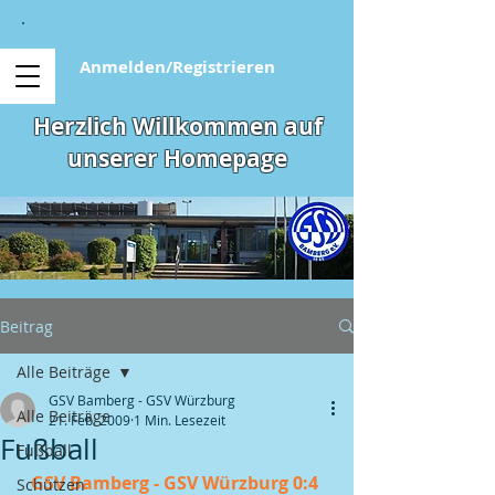
Anmelden/Registrieren
Herzlich Willkommen auf
unserer Homepage
Beitrag
Alle Beiträge
GSV Bamberg - GSV Würzburg
Alle Beiträge
21. Feb. 2009
1 Min. Lesezeit
Fußball
Fußball
GSV Bamberg - GSV Würzburg 0:4 
Schützen