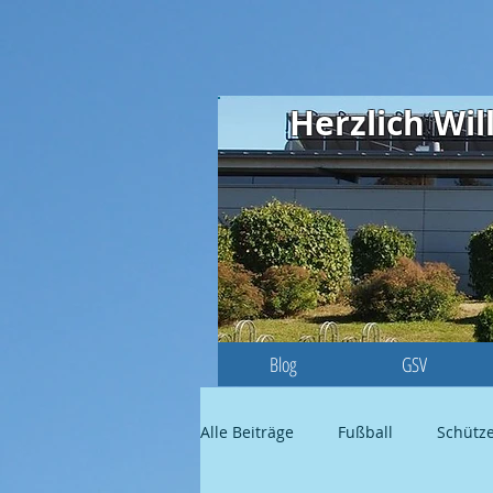
Herzlich W
Blog
GSV
Alle Beiträge
Fußball
Schütz