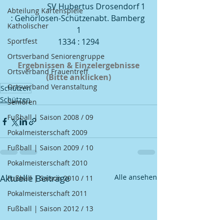
                   SV Hubertus Drosendorf 1 
Abteilung Kartenspiele
: Gehörlosen-Schützenabt. Bamberg 
Katholischer
1
Sportfest
1334 : 1294
Ortsverband Seniorengruppe
Ergebnissen & Einzelergebnisse
Ortsverband Frauentreff
(Bitte anklicken)
Ortsverband Veranstaltung
Schützen
Schützen
Senioren
Fußball | Saison 2008 / 09
Pokalmeisterschaft 2009
Fußball | Saison 2009 / 10
Pokalmeisterschaft 2010
Aktuelle Beiträge
Alle ansehen
Fußball | Saison 2010 / 11
Pokalmeisterschaft 2011
Fußball | Saison 2012 / 13