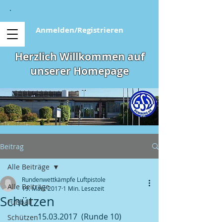
Anmelden/Registrieren
Herzlich Willkommen auf
unserer Homepage
Beitrag
Alle Beiträge
Rundenwettkämpfe Luftpistole
Alle Beiträge
19. März 2017
1 Min. Lesezeit
Schützen
Fußball
15.03.2017  (Runde 10)
Schützen