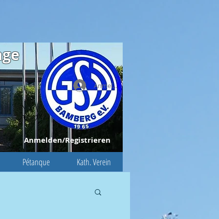
age
Anmelden
Anmelden/Registrieren
Pétanque
Kath. Verein