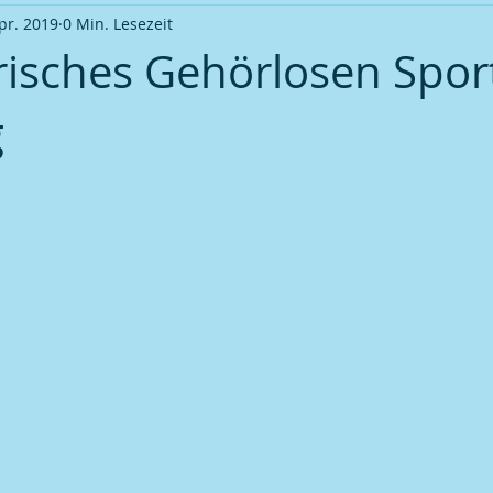
pr. 2019
0 Min. Lesezeit
Ortsverband Frauentreff
Ortsverband Veranstaltung
S
risches Gehörlosen Sport
g
okalmeisterschaft 2009
Fußball | Saison 2009 / 10
Pokal
okalmeisterschaft 2011
Fußball | Saison 2012 / 13
Pokal
okalmeisterschaft 2013
Fußball | Saison 2013 / 14
Pokal
okalmeisterschaft 2015
Fußball | Saison 2015 / 16
Pokal
okalmeisterschaft 2017
Fußball | Saison 2018 / 19
Kegel