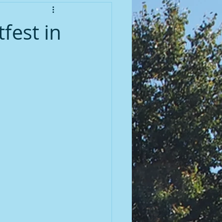
enioren
fest in
meisterschaft 2010
meisterschaft 2012
meisterschaft 2014
meisterschaft 2016
 | 2007 BGM / DGM