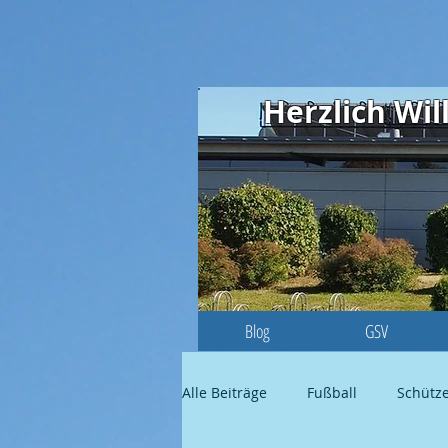
Herzlich W
Blog
GSV
Alle Beiträge
Fußball
Schütz