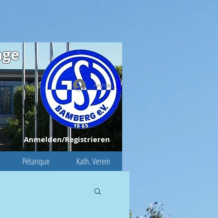
age
Anmelden
Anmelden/Registrieren
Pétanque
Kath. Verein