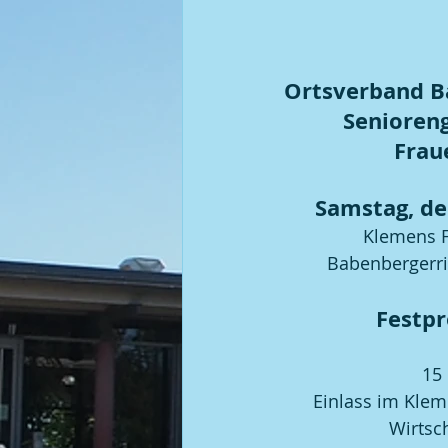
Kegel | 2008 BGM / DGM
Ortsverband B
Senioren
Frau
Samstag, de
Klemens F
Babenbergerri
Festp
15 
Einlass im Klem
Wirtsc