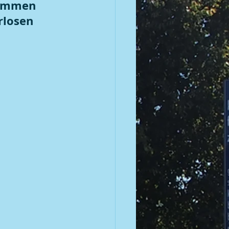
kommen
rlosen 