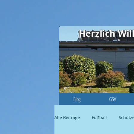
Herzlich W
Blog
GSV
Alle Beiträge
Fußball
Schütz