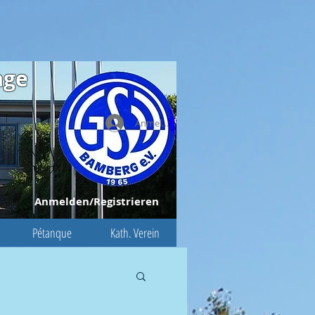
age
Anmelden
Anmelden/Registrieren
Pétanque
Kath. Verein