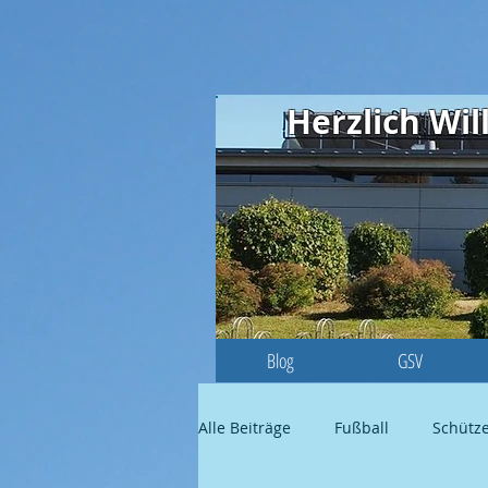
Herzlich W
Blog
GSV
Alle Beiträge
Fußball
Schütz