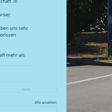
haft  in 
unser 
aben uns sehr 
örlosen 
aft mehr als 
Alle ansehen