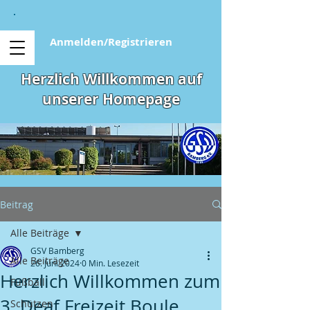
Anmelden/Registrieren
Herzlich Willkommen auf
unserer Homepage
Beitrag
Alle Beiträge
GSV Bamberg
Alle Beiträge
26. Juni 2024
0 Min. Lesezeit
Herzlich Willkommen zum
Fußball
3. Deaf Freizeit Boule
Schützen