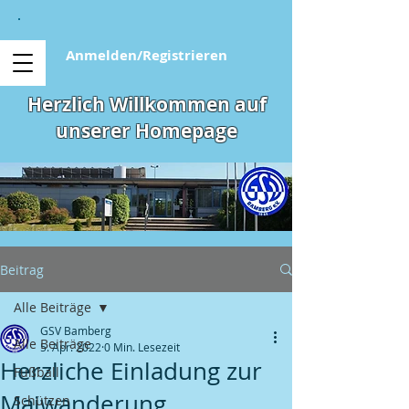
Anmelden/Registrieren
Herzlich Willkommen auf
unserer Homepage
Beitrag
Alle Beiträge
GSV Bamberg
Alle Beiträge
5. Apr. 2022
0 Min. Lesezeit
Herzliche Einladung zur
Fußball
Maiwanderung
Schützen