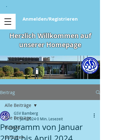
Anmelden/Registrieren
Herzlich Willkommen auf
unserer Homepage
Beitrag
Alle Beiträge
GSV Bamberg
Alle Beiträge
11. Jan. 2024
0 Min. Lesezeit
Programm von Januar
Fußball
2024 bis April 2024
Schützen